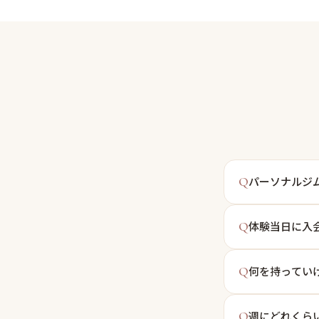
Q
パーソナルジ
Q
体験当日に入
Q
何を持ってい
Q
週にどれくら