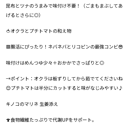
昆布とツナのうまみで味付け不要！（ごまもまぶしてあ
げるとさらに◎）
🍅オクラとプチトマトの和え物
🟥腸活にぴったり！ネバネバとリコピンの最強コンビ😎
味付けはめんつゆ少々＋おかかでさっぱりと◎
→ポイント：オクラは板ずりしてから茹でてくださいね
😊プチトマトは半分にカットすると味がなじみやすい♪
キノコのマリネ 生姜添え
🍄食物繊維たっぷりで代謝UPをサポート。