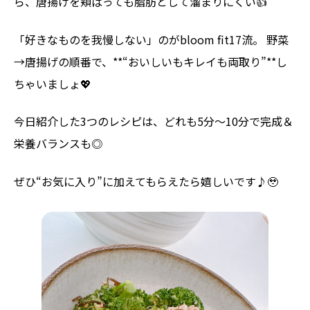
ら、唐揚げを頬ばっても脂肪として溜まりにくい👍
「好きなものを我慢しない」のがbloom fit17流。 野菜
→唐揚げの順番で、**“おいしいもキレイも両取り”**し
ちゃいましょ💖
今日紹介した3つのレシピは、どれも5分〜10分で完成＆
栄養バランスも◎
ぜひ“お気に入り”に加えてもらえたら嬉しいです♪🥹