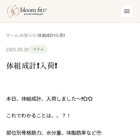
ホーム
/
お知らせ
/
体組成計❗️入荷❗️
2025.05.30
コラム
体組成計❗️入荷❗️
本日、体組成計、入荷しました〜❗️💞💞
これでわかることは、、？！
部位別骨格筋力、水分量、体脂肪率など🥹